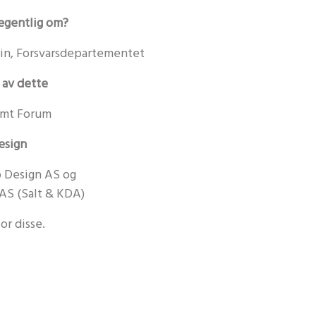
 egentlig om?
in, Forsvarsdepartementet
 av dette
timt Forum
design
ip Design AS og
AS (Salt & KDA)
r disse.