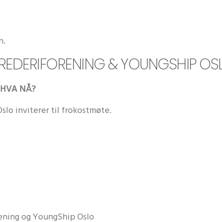
n.
REDERIFORENING & YOUNGSHIP OS
HVA NÅ?
lo inviterer til frokostmøte.
ening og YoungShip Oslo